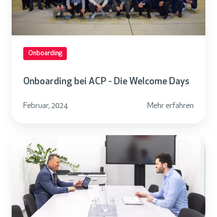
i
n
g
b
Onboarding
e
i
Onboarding bei ACP - Die Welcome Days
A
C
Februar, 2024
Mehr erfahren
P
-
W
D
i
i
r
e
b
W
e
e
a
l