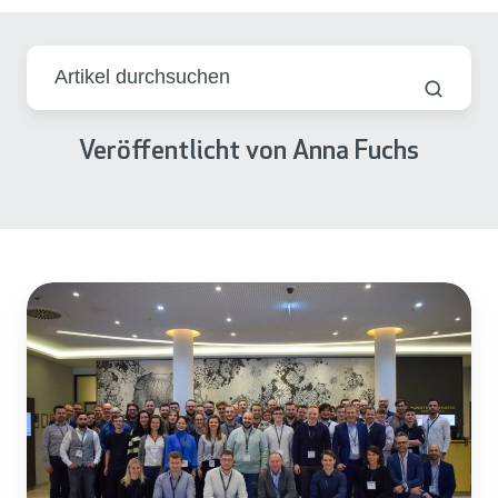
Veröffentlicht von Anna Fuchs
O
n
b
o
a
r
d