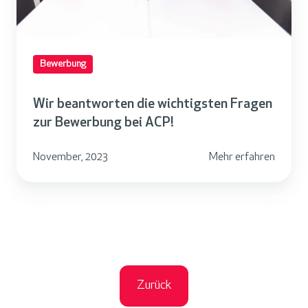
n
c
t
o
w
m
Bewerbung
o
e
r
D
Wir beantworten die wichtigsten Fragen
t
a
zur Bewerbung bei ACP!
e
y
n
s
November, 2023
Mehr erfahren
d
i
e
w
i
c
h
Zurück
t