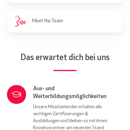
t
o
e
M
r
r
Meet the Team
e
t
n
e
e
e
t
h
t
m
h
Das erwartet dich bei uns
e
e
n
T
s
e
k
a
Aus- und
Aus-
u
m
Weiterbildungsmöglichkeiten
und
l
Weiterbildungsmöglichkeiten
t
Unsere Mitarbeitenden erhalten alle
u
wichtigen Zertifizierungen &
Ausbildungen und bleiben so mit ihrem
r
Knowhow immer am neuesten Stand.