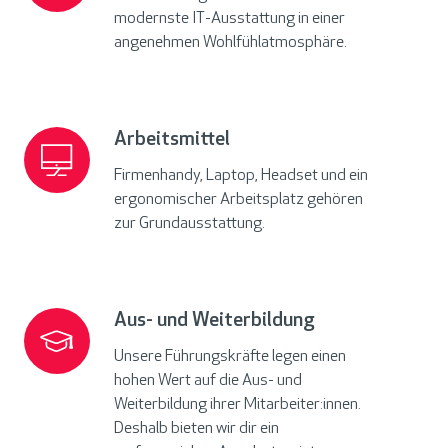
O
modernste IT-Ausstattung in einer
s
angenehmen Wohlfühlatmosphäre.
t
Arbeitsmittel
Arbeitsmittel
Firmenhandy, Laptop, Headset und ein
ergonomischer Arbeitsplatz gehören
zur Grundausstattung.
Aus- und Weiterbildung
Aus-
und
Unsere Führungskräfte legen einen
Weiterbildung
hohen Wert auf die Aus- und
Weiterbildung ihrer Mitarbeiter:innen.
Deshalb bieten wir dir ein