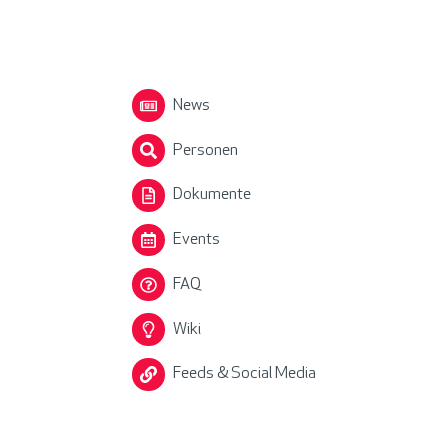
News
Personen
Dokumente
Events
FAQ
Wiki
Feeds & Social Media