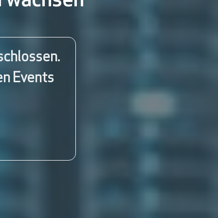
m wachsen
schlossen.
en Events