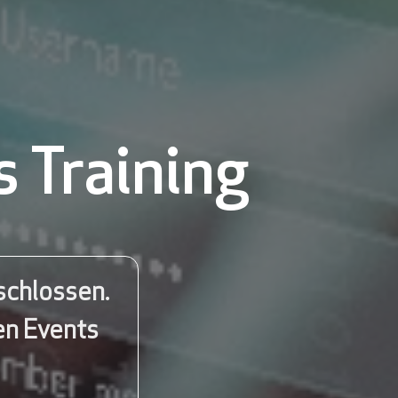
 Training
schlossen.
en Events