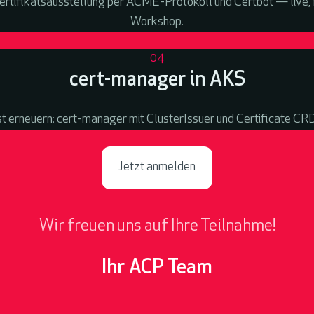
Zertifikatsausstellung per ACME-Protokoll und Certbot — live, f
Workshop.
04
cert-manager in AKS
bst erneuern: cert-manager mit ClusterIssuer und Certificate CR
Jetzt anmelden
Wir freuen uns auf Ihre Teilnahme!
Ihr ACP Team