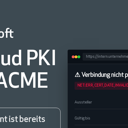
oft
oud PKI
https://intern.unternehm
⚠ Verbindung nicht p
· ACME
NET::ERR_CERT_DATE_INVALI
Aussteller
t ist bereits
Gültig bis