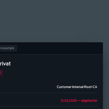
en.example
rivat
D
Customer-Internal-Root-CA
12.03.2026 — abgelaufen