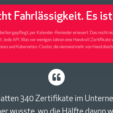
l
icht Fahrlässigkeit. Es is
abellen gepflegt, per Kalender-Reminder erneuert. Das reicht n
ät. Jede API. Was vor wenigen Jahren eine Handvoll Zertifikate 
ises und Kubernetes-Cluster, die niemand mehr von Hand überbl
hatten 340 Zertifikate im Untern
er wusste, wo die Hälfte davon w