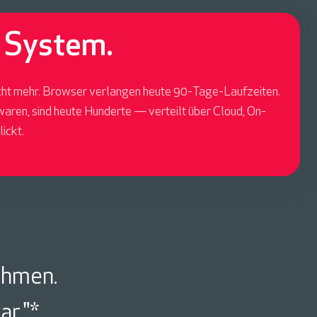
t System.
icht mehr. Browser verlangen heute 90-Tage-Laufzeiten.
waren, sind heute Hunderte — verteilt über Cloud, On-
ickt.
ehmen.
ar."*