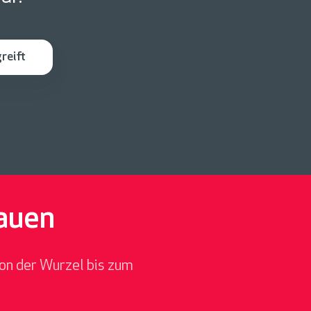
reift
auen
von der Wurzel bis zum