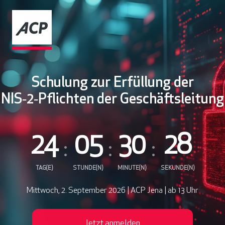
Schulung zur Erfüllung der
NIS‑2‑Pflichten der Geschäftsleitung
24
05
30
27
TAG(E)
STUNDE(N)
MINUTE(N)
SEKUNDE(N)
Mittwoch, 2. September 2026 | ACP Jena | ab 13 Uhr
Jetzt anmelden