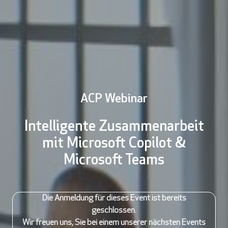
ACP Webinar
Intelligente Zusammenarbeit
mit Microsoft Copilot &
Microsoft Teams
Die Anmeldung für dieses Event ist bereits
geschlossen.
Wir freuen uns, Sie bei einem unserer nächsten Events