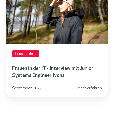
u
e
n
i
n
d
e
r
Frauen in der IT
I
T
Frauen in der IT - Interview mit Junior
-
Systems Engineer Ivona
I
n
September, 2023
Mehr erfahren
t
e
r