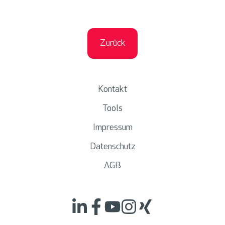
v
i
e
Zurück
w
m
i
t
Kontakt
J
Tools
u
Impressum
n
i
Datenschutz
o
AGB
r
S
y
s