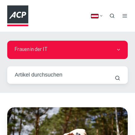
Frauen in der IT
F
r
a