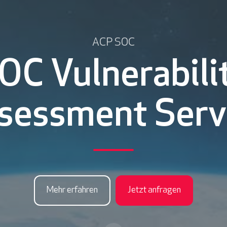
ACP SOC
OC Vulnerabili
sessment Serv
Mehr erfahren
Jetzt anfragen