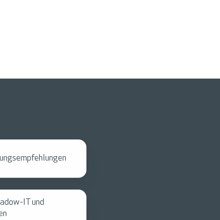
dlungsempfehlungen
hadow-IT und
en