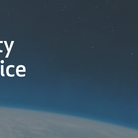
ty
ice