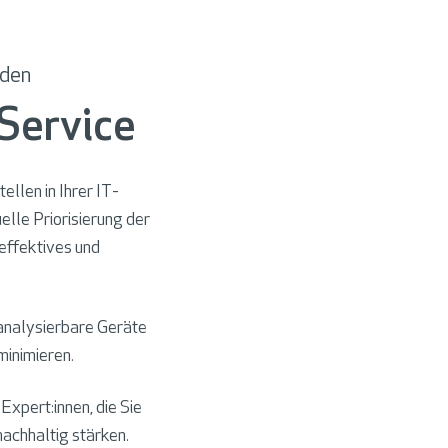
rden
Service
llen in Ihrer IT-
elle Priorisierung der
effektives und
analysierbare Geräte
minimieren.
Expert:innen, die Sie
achhaltig stärken.