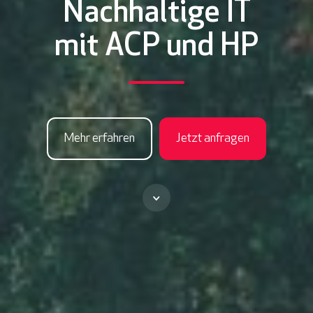
Nachhaltige IT
mit ACP und HP
Mehr erfahren
Jetzt anfragen
S
c
r
o
l
l