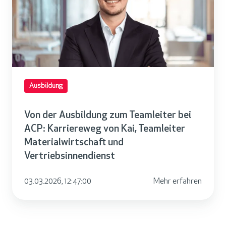
d
e
r
A
u
s
Ausbildung
b
i
Von der Ausbildung zum Teamleiter bei
l
ACP: Karriereweg von Kai, Teamleiter
d
Materialwirtschaft und
u
Vertriebsinnendienst
n
g
03.03.2026, 12:47:00
Mehr erfahren
z
u
m