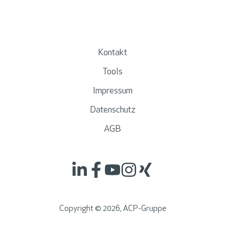
T
e
a
m
Kontakt
l
Tools
e
i
Impressum
t
Datenschutz
e
r
AGB
b
e
i
A
C
Copyright ©
2026
, ACP-Gruppe
P