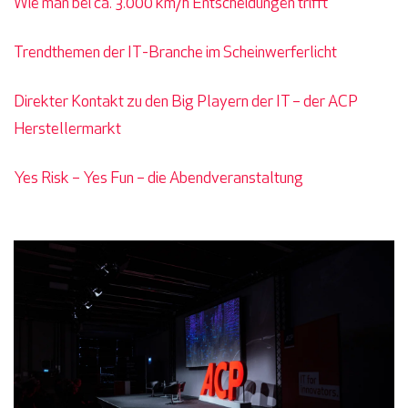
Wie man bei ca. 3.000 km/h Entscheidungen trifft
Trendthemen der IT-Branche im Scheinwerferlicht
Direkter Kontakt zu den Big Playern der IT – der ACP
Herstellermarkt
Yes Risk – Yes Fun – die Abendveranstaltung