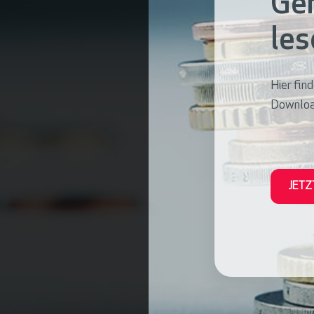
Ger
les
Hier fin
Download
JETZ