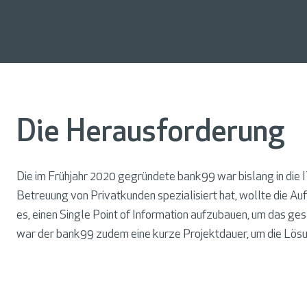
W
o
r
k
p
l
Die Herausforderung
a
c
e
Die im Frühjahr 2020 gegründete bank99 war bislang in die IT
Betreuung von Privatkunden spezialisiert hat, wollte die A
es, einen Single Point of Information aufzubauen, um das 
N
war der bank99 zudem eine kurze Projektdauer, um die Lösun
e
t
w
o