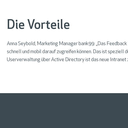
i
t
a
Die Vorteile
l
S
Anna Seybold, Marketing Manager bank99: „Das Feedback unse
o
schnell und mobil darauf zugreifen können. Das ist speziell
l
Userverwaltung über Active Directory ist das neue Intrane
u
t
i
o
n
s