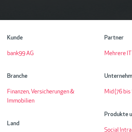
H
y
b
r
Kunde
Partner
i
d
bank99 AG
Mehrere IT
Kunde
Partner
C
l
Branche
Unterneh
o
u
Finanzen, Versicherungen &
Mid (76 bis
d
Unternehme
Immobilien
Branche
Produkte u
&
Land
D
Social Intr