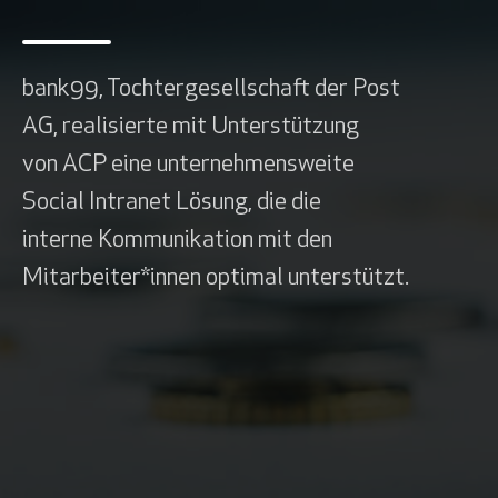
c
h
ä
bank99, Tochtergesellschaft der Post
f
AG, realisierte mit Unterstützung
t
von ACP eine unternehmensweite
s
Social Intranet Lösung, die die
f
interne Kommunikation mit den
e
Mitarbeiter*innen optimal unterstützt.
l
d
e
r