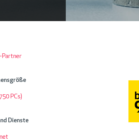
-Partner
mensgröße
 750 PCs)
nsgröße
nd Dienste
anet