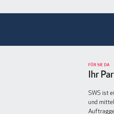
FÜR SIE DA
Ihr Pa
SWS ist e
und mitte
Auftraggeb