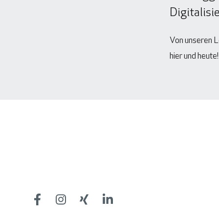
Digitalis
Von unseren Lö
hier und heute!
Footer
Facebook
Facebook
Facebook
Facebook