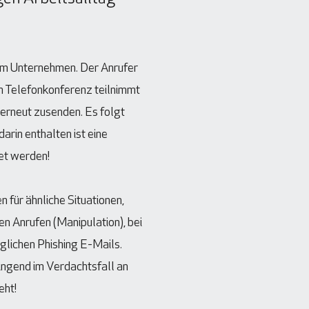
 im Unternehmen. Der Anrufer
en Telefonkonferenz teilnimmt
 erneut zusenden. Es folgt
arin enthalten ist eine
net werden!
n für ähnliche Situationen,
en Anrufen (Manipulation), bei
glichen Phishing E-Mails.
wingend im Verdachtsfall an
eht!