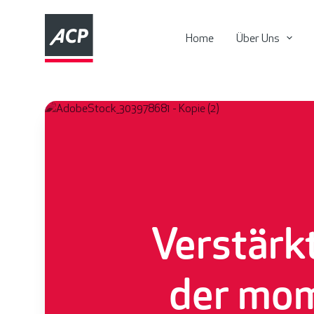
Home
Über Uns
Verstärk
der mom