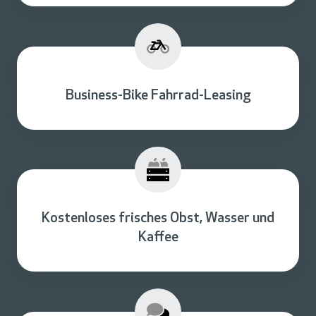
e
/
)
i
w
c
/
h
d
)
Business-Bike Fahrrad-Leasing
Kostenloses frisches Obst, Wasser und
Kaffee