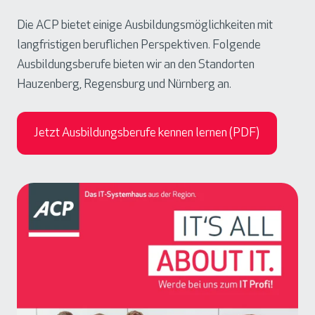
/
r
Die ACP bietet einige Ausbildungsmöglichkeiten mit
w
S
langfristigen beruflichen Perspektiven. Folgende
/
e
Ausbildungsberufe bieten wir an den Standorten
d
c
Hauzenberg, Regensburg und Nürnberg an.
)
u
r
i
Jetzt Ausbildungsberufe kennen lernen (PDF)
t
y
(
m
/
w
/
d
)