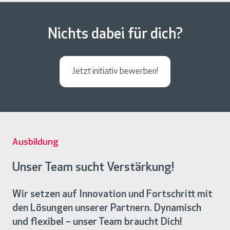
-
i
C
o
Nichts dabei für dich?
y
n
b
E
e
n
Jetzt initiativ bewerben!
r
g
S
i
e
n
c
e
u
e
Ausbildung
r
r
i
Unser Team sucht Verstärkung!
-
t
C
y
Wir setzen auf Innovation und Fortschritt mit
y
den Lösungen unserer Partnern. Dynamisch
(
b
und flexibel – unser Team braucht Dich!
m
e