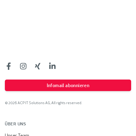
Footer
Facebook
Facebook
Facebook
Facebook
Infomail abonnieren
© 2026 ACP IT Solutions AG, All rights reserved.
ÜBER UNS
Unser Team