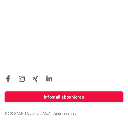
Footer
Facebook
Facebook
Facebook
Facebook
Infomail abonnieren
© 2026 ACP IT Solutions AG, All rights reserved.