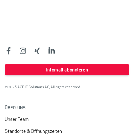
Footer
Facebook
Facebook
Facebook
Facebook
Infomail abonnieren
© 2026 ACP IT Solutions AG, All rights reserved.
ÜBER UNS
Unser Team
Standorte & Öffnungszeiten