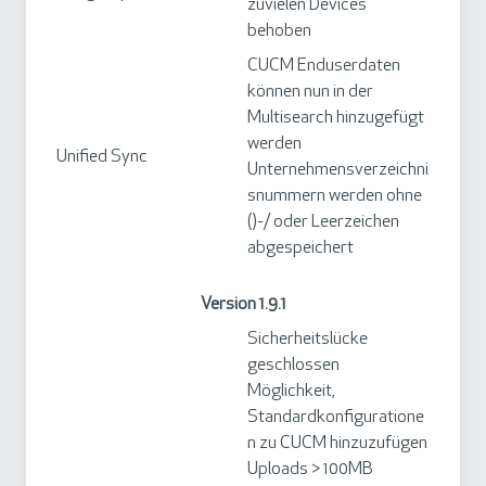
zuvielen Devices
behoben
CUCM Enduserdaten
können nun in der
Multisearch hinzugefügt
werden
Unified Sync
Unternehmensverzeichni
snummern werden ohne
()-/ oder Leerzeichen
abgespeichert
Version 1.9.1
Sicherheitslücke
geschlossen
Möglichkeit,
Standardkonfiguratione
n zu CUCM hinzuzufügen
Uploads > 100MB