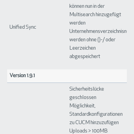
können nun in der
Multisearch hinzugefügt
werden
Unified Sync
Unternehmensverzeichnisnum
werden ohne ()-/ oder
Leerzeichen
abgespeichert
Version 1.9.1
Sicherheitslücke
geschlossen
Möglichkeit,
Standardkonfigurationen
zu CUCM hinzuzufügen
Uploads > 100MB