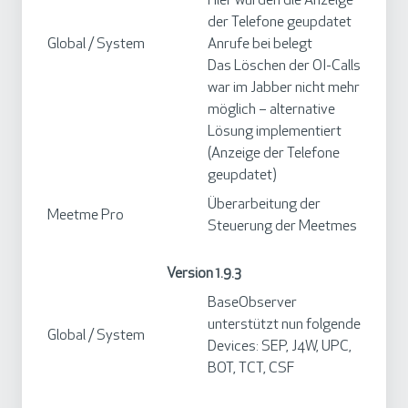
Hier wurden die Anzeige
der Telefone geupdatet
Global / System
Anrufe bei belegt
Das Löschen der OI-Calls
war im Jabber nicht mehr
möglich – alternative
Lösung implementiert
(Anzeige der Telefone
geupdatet)
Überarbeitung der
Meetme Pro
Steuerung der Meetmes
Version 1.9.3
BaseObserver
unterstützt nun folgende
Global / System
Devices: SEP, J4W, UPC,
BOT, TCT, CSF