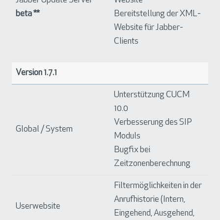
Jabber Update Server
**
Website
beta **
Bereitstellung der XML-
Website für Jabber-
Clients
Version 1.7.1
Unterstützung CUCM
10.0
Verbesserung des SIP
Global / System
Moduls
Bugfix bei
Zeitzonenberechnung
Filtermöglichkeiten in der
Anrufhistorie (Intern,
Userwebsite
Eingehend, Ausgehend,