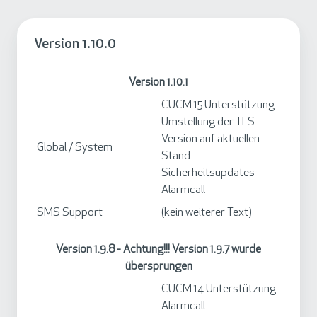
V
Version 1.10.0
e
r
Version 1.10.1
s
CUCM 15 Unterstützung
i
Umstellung der TLS-
o
Version auf aktuellen
n
Global / System
Stand
1
Sicherheitsupdates
.
Alarmcall
1
SMS Support
(kein weiterer Text)
0
.
Version 1.9.8 - Achtung!!! Version 1.9.7 wurde
0
übersprungen
CUCM 14 Unterstützung
Alarmcall