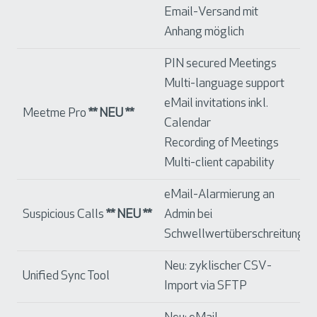
Email-Versand mit
Anhang möglich
PIN secured Meetings
Multi-language support
eMail invitations inkl.
Meetme Pro
** NEU **
Calendar
Recording of Meetings
Multi-client capability
eMail-Alarmierung an
Suspicious Calls
** NEU **
Admin bei
Schwellwertüberschreitung
Neu: zyklischer CSV-
Unified Sync Tool
Import via SFTP