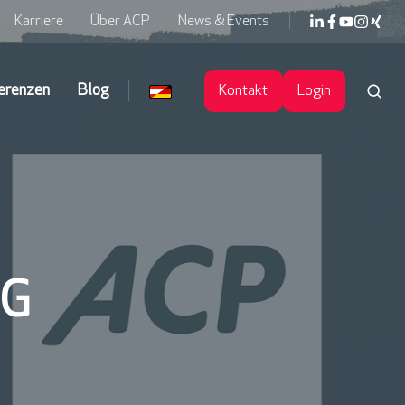
Karriere
Über ACP
News & Events
erenzen
Blog
Kontakt
Login
AG