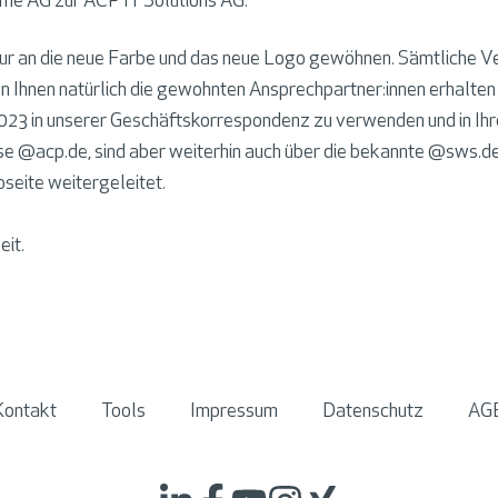
me AG zur ACP IT Solutions AG.
nur an die neue Farbe und das neue Logo gewöhnen. Sämtliche 
 Ihnen natürlich die gewohnten Ansprechpartner:innen erhalten
4.2023 in unserer Geschäftskorrespondenz zu verwenden und in I
e @acp.de, sind aber weiterhin auch über die bekannte @sws.de 
bseite weitergeleitet.
eit.
Kontakt
Tools
Impressum
Datenschutz
AG