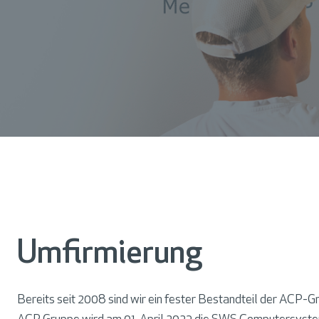
s
c
h
ä
f
t
s
f
e
l
Umfirmierung
d
e
r
Bereits seit 2008 sind wir ein fester Bestandteil der ACP-Gr