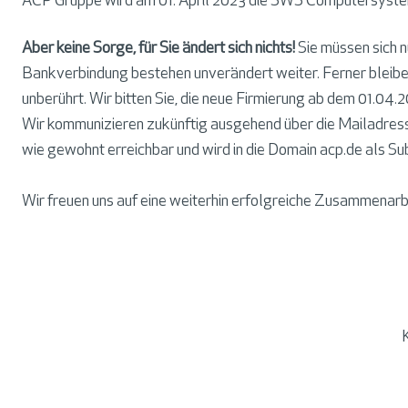
ACP Gruppe wird am 01. April 2023 die SWS Computersyste
Aber keine Sorge, für Sie ändert sich nichts!
Sie müssen sich 
H
Bankverbindung bestehen unverändert weiter. Ferner bleiben
y
unberührt. Wir bitten Sie, die neue Firmierung ab dem 01.0
b
Wir kommunizieren zukünftig ausgehend über die Mailadress
r
wie gewohnt erreichbar und wird in die Domain acp.de als Su
i
d
Wir freuen uns auf eine weiterhin erfolgreiche Zusammenarb
C
l
o
u
d
&