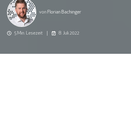
von
Florian Bachinger
5 Min. Lesezeit
8. Juli 2022
Viele Unternehmen wissen nicht, oder nicht genau, wie
hoch ihre allgemeinen Druckkosten sind. Außerdem ist
Effizienz im Arbeitsalltag zum Schlagwort unserer Zeit
geworden. Besonders die Verantwortlichen in den IT-
Abteilungen und Fachbereichsleiter*innen können ein
Lied von zeitraubenden Problemen mit schlecht
funktionierender Hard- und Software singen. Eines der
häufigsten Problemfelder liegt im Druck- und