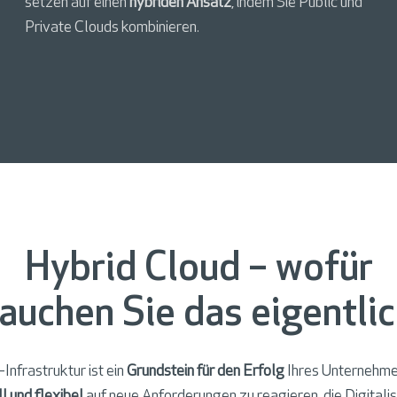
setzen auf einen
hybriden Ansatz
, indem Sie Public und
Private Clouds kombinieren.
Hybrid Cloud – wofür
auchen Sie das eigentli
-Infrastruktur ist ein
Grundstein für den Erfolg
Ihres Unternehm
l und flexibel
auf neue Anforderungen zu reagieren, die Digitali