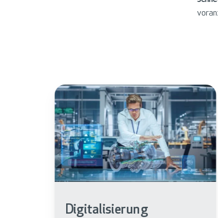
voranz
Fachkräftemangel