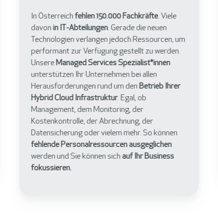
Der
Mangel an Strom, Platz, Kühlung,
Bandbreite oder anderen Faktoren
kann dazu
führen, dass das eigene Rechenzentrum nicht
erweitert werden kann. Mit einer
Datacenter as
a Service
Lösung können
Unternehmen Teile
des Rechenzentrums auslagern
und so
Ressourcen sparen
. Verbrauchsbasierte
„Pay
as you grow”
Modelle ermöglichen dabei, dass
Sie nur das bezahlen, was sie auch wirklich
nutzen.