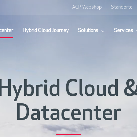
ACP Webshop
Standorte
center
Hybrid Cloud Journey
Solutions
Services
Hybrid Cloud 
Datacenter