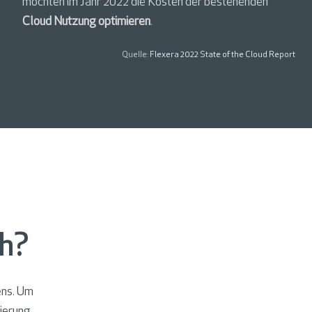
möchten im Jahr 2022 die Kosten der bestehenden
Cloud Nutzung optimieren
.
Quelle:
Flexera 2022 State of the Cloud Report
ch?
ens. Um
sierung