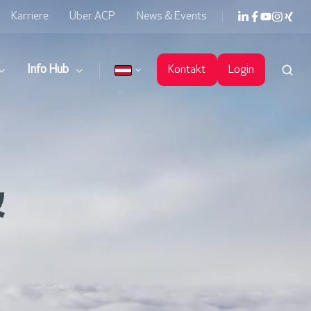
Karriere
Über ACP
News & Events
Info Hub
Kontakt
Login
&