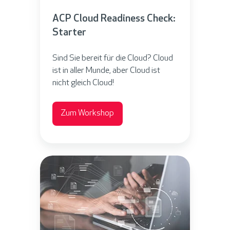
u
ACP Cloud Readiness Check:
d
Starter
R
e
Sind Sie bereit für die Cloud? Cloud
a
ist in aller Munde, aber Cloud ist
d
nicht gleich Cloud!
i
n
Zum Workshop
e
s
s
A
C
z
h
u
e
r
c
e
k