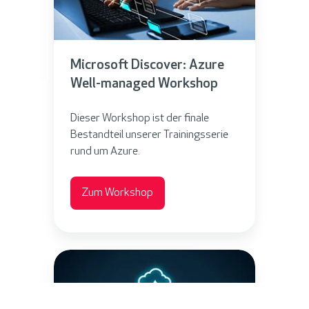
o
n
s
t
o
a
Microsoft Discover: Azure
f
l
Well-managed Workshop
t
D
Dieser Workshop ist der finale
i
Bestandteil unserer Trainingsserie
s
rund um Azure.
c
o
Zum Workshop
v
e
r
A
:
z
A
u
z