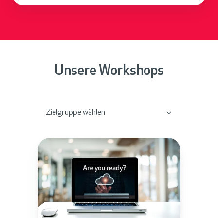
Unsere Workshops
Zielgruppe wählen
A
C
P
C
l
o