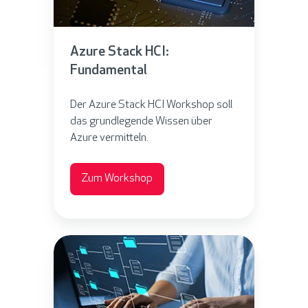
r
S
k
t
s
Azure Stack HCI:
a
h
Fundamental
c
o
k
p
Der Azure Stack HCI Workshop soll
H
das grundlegende Wissen über
C
Azure vermitteln.
I
:
Zum Workshop
F
u
n
M
d
i
a
c
m
r
e