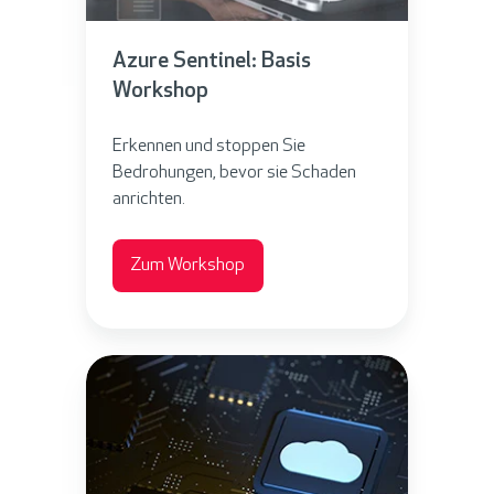
S
:
e
S
Azure Sentinel: Basis
n
t
Workshop
t
a
i
r
Erkennen und stoppen Sie
n
t
Bedrohungen, bevor sie Schaden
e
anrichten.
e
l
r
:
Zum Workshop
B
a
s
A
i
z
s
u
W
r
o
e