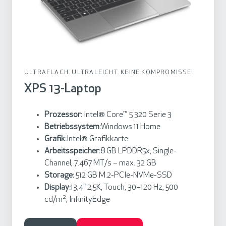
p
t
o
p
ULTRAFLACH. ULTRALEICHT. KEINE KOMPROMISSE.
XPS 13-Laptop
Prozessor:
Intel® Core™ 5 320 Serie 3
Betriebssystem:
Windows 11 Home
Grafik:
Intel® Grafikkarte
Arbeitsspeicher:
8 GB LPDDR5x, Single-
Channel, 7.467 MT/s – max. 32 GB
Storage:
512 GB M.2-PCIe-NVMe-SSD
Display:
13,4" 2,5K, Touch, 30–120 Hz, 500
cd/m², InfinityEdge