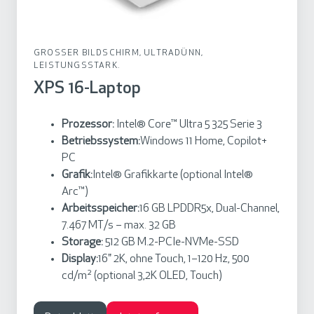
o
p
GROSSER BILDSCHIRM, ULTRADÜNN, L
EISTUNGSSTARK.
XPS 16-Laptop
Prozessor:
Intel® Core™ Ultra 5 325 Serie 3
Betriebssystem:
Windows 11 Home, Copilot+
PC
Grafik:
Intel® Grafikkarte (optional Intel®
Arc™)
Arbeitsspeicher:
16 GB LPDDR5x, Dual-Channel,
7.467 MT/s – max. 32 GB
Storage:
512 GB M.2-PCIe-NVMe-SSD
Display:
16" 2K, ohne Touch, 1–120 Hz, 500
cd/m² (optional 3,2K OLED, Touch)