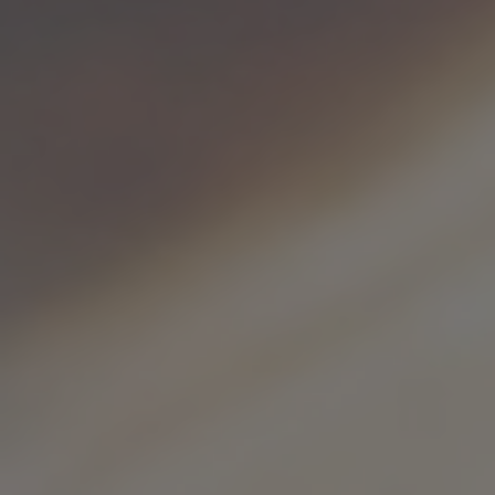
ACP
ACP KI
Managed
Lösungen
Services