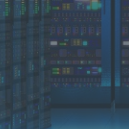
o
r
k
&
S
e
c
u
r
i
t
y
D
i