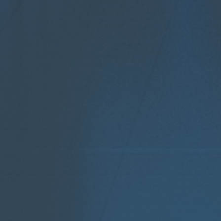
ACP
ACP KI
Managed
Lösungen
Services