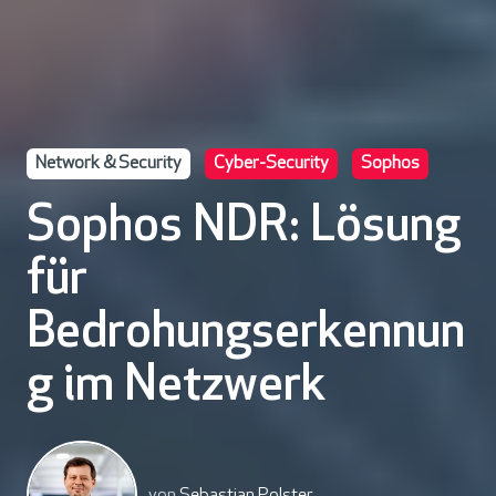
Network & Security
Cyber-Security
Sophos
Sophos NDR: Lösung
für
Bedrohungserkennun
g im Netzwerk
von
Sebastian Polster