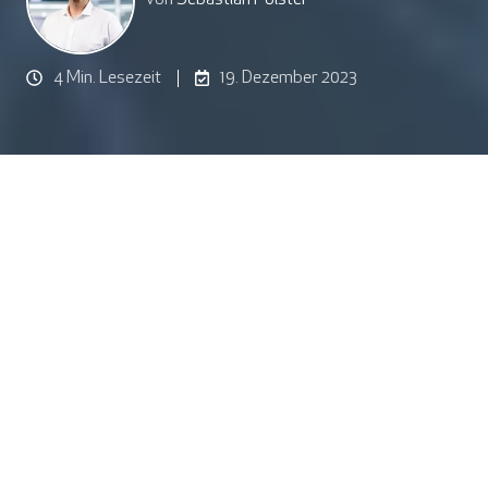
4 Min. Lesezeit
19. Dezember 2023
Bedrohungserkennung und -reaktion sind zwei wichtige
Pfeiler einer modernen Sicherheitsstrategie von
Unternehmen. Ohne dedizierte Lösung ist es heute
jedoch kaum mehr machbar, alle möglichen Einfallstore
für Cyber-Angriffe zu überwachen. Sophos NDR
analysiert kontinuierlich den Netzwerkverkehr und deckt
Sicherheitsrisiken auf, die Firewall oder Endpoint-
Security-Lösungen nicht entdecken. Wie NDR
funktioniert, welche Voraussetzungen es für die