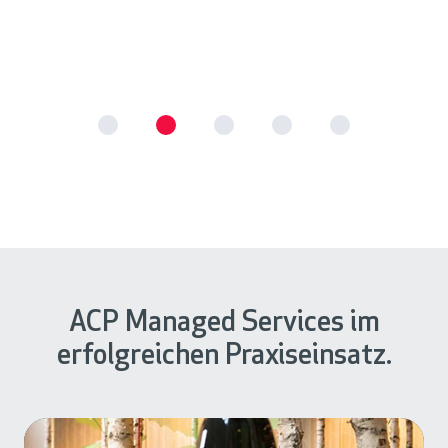
Finn Böger
ACP Managed Services im
erfolgreichen Praxiseinsatz.
M