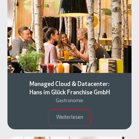
a
n
a
g
e
d
C
l
o
u
Managed Cloud & Datacenter:
d
Hans im Glück Franchise GmbH
&
Gastronomie
D
a
Weiterlesen
t
a