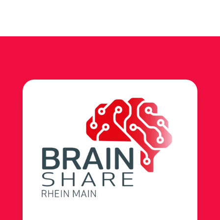
2
0
6
9
.
.
0
0
3
7
.
.
2
2
0
0
2
2
6
6