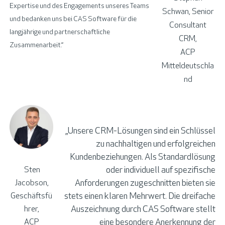
Expertise und
des
Engagement
s
unseres Teams
Schwan, Senior
und bedanken uns bei CAS Software für die
Consultant
langjährige und partnerschaftliche
CRM,
Zusammenarbeit.“
ACP
Mitteldeutschla
nd
„Unsere CRM-Lösungen sind ein Schlüssel
zu nachhaltigen und erfolgreichen
Kundenbeziehungen.
Als
Standardlösung
oder individuell auf spezifische
Sten
Anforderungen zugeschnitten
bieten
sie
Jacobson,
stets
einen
klaren
Mehrwert.
Die dreifache
Geschäftsfü
Auszeichnung
durch
CAS Software stellt
hrer,
eine besondere Anerkennung der
ACP