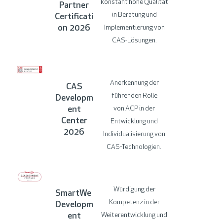
konstant hohe
Qualität
Partner
in
Beratung und
Certificati
on 2026
Implementierung von
CAS
-Lösungen.
Anerkennung der
CAS
führenden Rolle
Developm
ent
von ACP in der
Center
Entwicklung und
2026
Individualisierung von
CAS-Technologien.
Würdigung der
SmartWe
Kompetenz in der
Developm
ent
Weiterentwicklung und