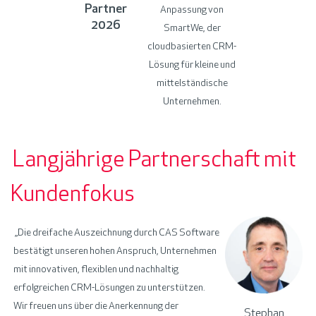
Partner
Anpassung von
2026
SmartWe, der
cloudbasierten CRM-
Lösung für kleine und
mittelständische
Unternehmen.
Lang
jährige Partnerschaft mit
Kundenfokus
„Die dreifache Auszeichnung durch CAS Software
bestätigt
unseren hohen Anspruch, Unternehmen
mit innovativen, flexiblen und
nachhaltig
erfolgreichen CRM-
Lösungen
zu unterstützen.
Wir
freuen uns
über die Anerkennung der
Stephan