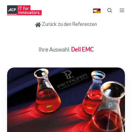
Zurück zu den Referenzen
Ihre Auswahl:
Dell EMC
P
e
t
r
o
f
e
r