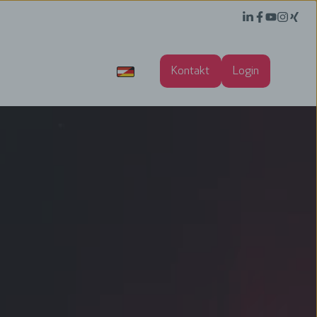
Linkedin
Facebook
YouTube
Instagram
Xing
Karriere
Über ACP
News & Events
erenzen
Blog
Kontakt
Login