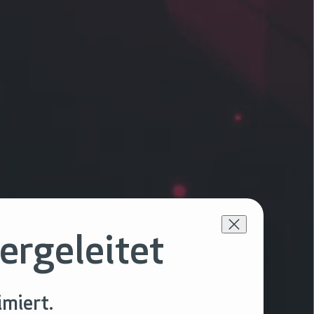
ergeleitet
imiert.