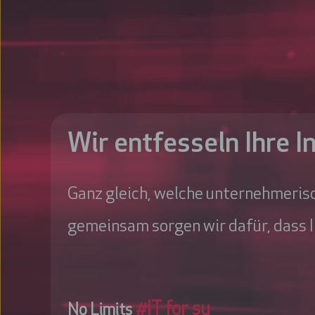
H
y
b
r
i
Wir entfesseln Ihre I
d
C
Ganz gleich, welche unternehmerisc
l
o
gemeinsam sorgen wir dafür, dass Ihr
u
d
&
#IT for sustainability
No Limits
_