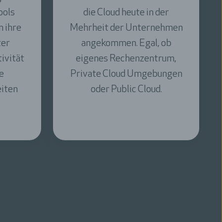
der
Mitarbeiterinnen und
nehmen
Mitarbeiter ein digitales
 ob
Arbeitsumfeld und stellen den
trum,
Menschen in den Mittelpunkt.
bungen
Dabei erleichtern wir die
.
Zusammenarbeit und helfen
Ihnen, Prozesse und
Workflows zu automatisieren.