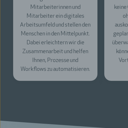
keine Geschäftsmodelle, die
Tec
ohne Digitalisierung
könn
auskommen. Nur mit sicher
Pr
geplanten, umgesetzten und
gestal
überwachten Infrastrukturen
können Unternehmen ihre
Ges
Vorteile optimal nutzen.