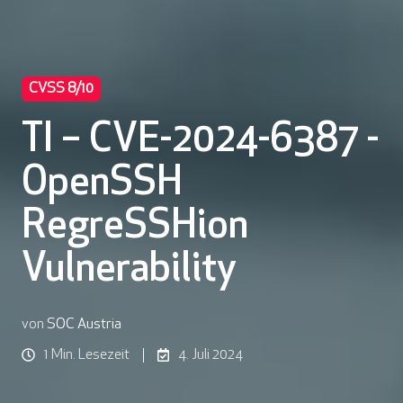
CVSS 8/10
TI – CVE-2024-6387 -
OpenSSH
RegreSSHion
Vulnerability
von
SOC Austria
1 Min. Lesezeit
4. Juli 2024