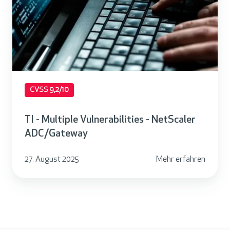
l
t
i
p
l
e
CVSS 9,2/10
V
u
TI - Multiple Vulnerabilities - NetScaler
l
ADC/Gateway
n
e
27. August 2025
Mehr erfahren
r
a
b
i
l