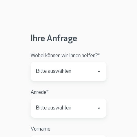
i
t
i
e
Ihre Anfrage
s
-
Wobei können wir Ihnen helfen?
*
N
e
t
S
Anrede
*
c
a
l
e
r
Vorname
A