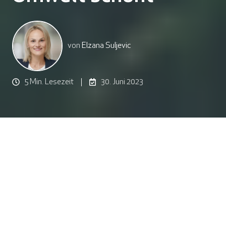
von
Elzana Suljevic
5 Min. Lesezeit
30. Juni 2023
Mit IT-as-a-Service (ITaaS) profitieren Unternehmen
von einem verbrauchsbasierten IT-Modell, das genau
auf ihre Geschäftsanforderungen zugeschnitten ist.
Budgeteffizienz und Nachhaltigkeit gehen dabei in der
Regel Hand in Hand. Denn eine optimale
Ressourcennutzung minimiert nicht nur die IT-Ausgaben,