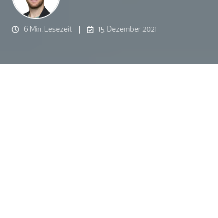
6 Min. Lesezeit
15. Dezember 2021
So läuft Microsoft Teams auch in virtuellen Umgebungen rund
9
:
31
Lassen Sie sich diesen Blog-Artikel von einer Künstlichen Intelligenz
vorlesen.
Aktualisiert am 06.12.2024:
Omnissa
ist Nachfolgeunternehmen für die VMware Produkte
Workspace ONE und Horizon.