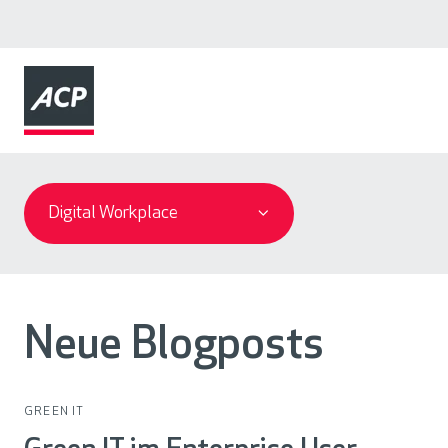
U
n
Digital Workplace
s
e
r
Neue Blogposts
e
G
e
GREEN IT