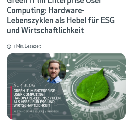
s
Green IT im Enterprise User
c
Computing: Hardware-
h
Lebenszyklen als Hebel für ESG
ä
und Wirtschaftlichkeit
f
1 Min. Lesezeit
t
s
f
e
l
d
e
r