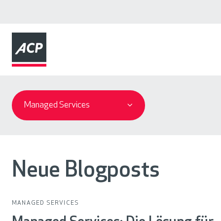
U
n
Managed Services
s
e
r
Neue Blogposts
e
G
e
MANAGED SERVICES