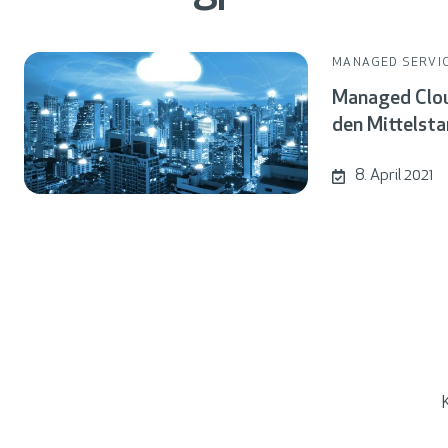
MANAGED SERVI
H
Managed Clou
y
den Mittelsta
b
r
8. April 2021
i
d
C
l
o
u
d
&