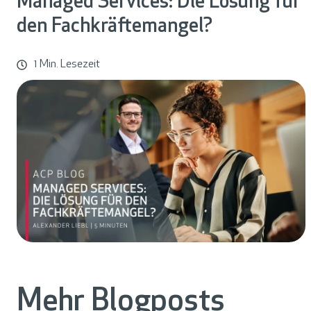
s
Managed Services: Die Lösung für
c
den Fachkräftemangel?
h
1 Min. Lesezeit
ä
f
t
s
f
e
l
d
e
r
Mehr Blogposts