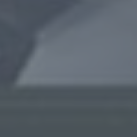
ACP
ACP KI
Managed
Lösungen
Services