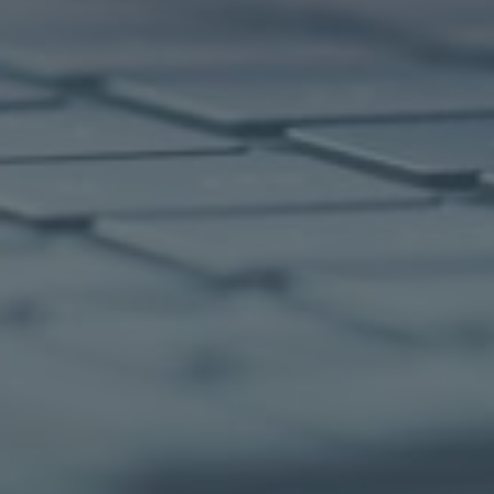
ACP
ACP KI
Managed
Lösungen
Services