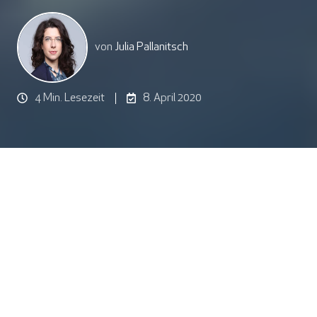
von
Julia Pallanitsch
4 Min. Lesezeit
8. April 2020
Um Unternehmen noch besser dabei unterstützen zu
können, künftigen Herausforderungen mit der richtigen IT
zu begegnen, hat ACP die Innovation Experts ins Leben
gerufen. Franz Nowotny erklärt im Interview, worum es
dabei geht. Franz Nowotny ist Head of Innovation
Experts bei ACP. Er begann seine Laufbahn in der IT-
Branche 1987 und war immer in sehr kundenorientierten