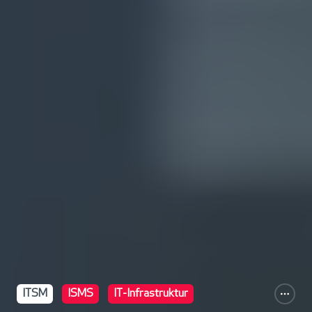
ITSM
ISMS
IT-Infrastruktur