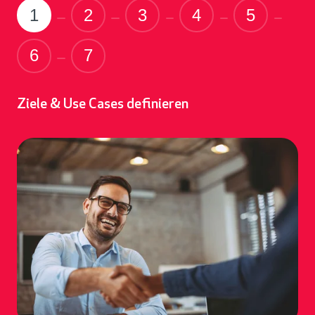
1
2
3
4
5
6
7
Ziele & Use Cases definieren