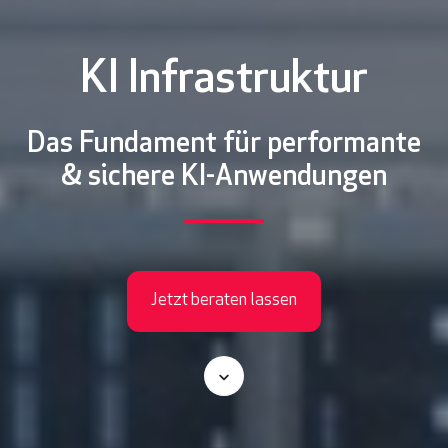
KI Infrastruktur
Das Fundament für performante
& sichere KI-Anwendungen
Jetzt beraten lassen
S
c
r