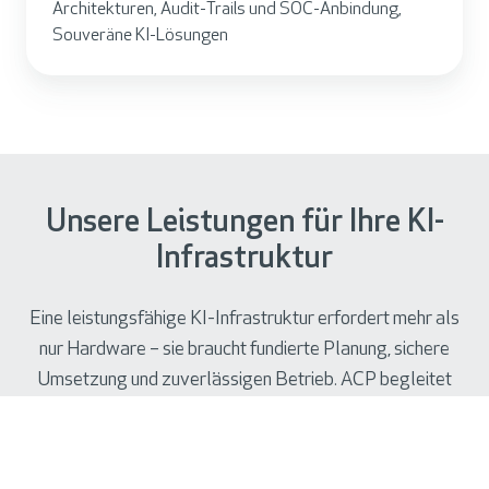
Architekturen, Audit-Trails und SOC-Anbindung,
Souveräne KI-Lösungen
Unsere Leistungen für Ihre KI-
Infrastruktur
Eine leistungsfähige KI-Infrastruktur erfordert mehr als
nur Hardware – sie braucht fundierte Planung, sichere
Umsetzung und zuverlässigen Betrieb. ACP begleitet
Sie entlang des gesamten Infrastruktur-Lifecycles: von
der Bedarfsanalyse über Engineering, Integration und
Hosting bis zu Security, Compliance und Managed