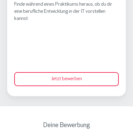
e
Finde während eines Praktikums heraus, ob du dir
r
m
eine berufliche Entwicklung in der IT vorstellen
a
kannst.
e
k
n
t
t
i
k
u
m
i
Jetzt bewerben
n
d
e
r
I
T
Deine Bewerbung