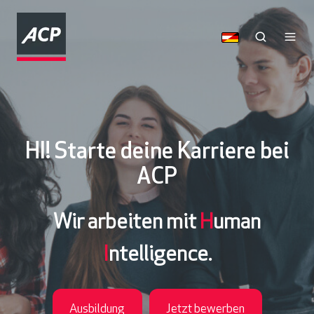
HI! Starte deine Karriere bei
ACP
Wir arbeiten mit
H
uman
I
ntelligence.
Ausbildung
Jetzt bewerben