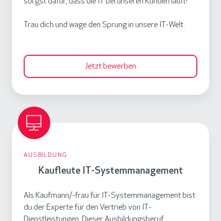
sorgst dafür, dass die IT bei unseren Kunden läuft!
a
Trau dich und wage den Sprung in unsere IT-Welt.
t
i
k
Jetzt bewerben
e
r
/
-
i
K
n
a
f
AUSBILDUNG
u
ü
Kaufleute IT-Systemmanagement
f
r
l
S
Als Kaufmann/-frau für IT-Systemmanagement bist
e
y
du der Experte für den Vertrieb von IT-
u
s
Dienstleistungen. Dieser Ausbildungsberuf