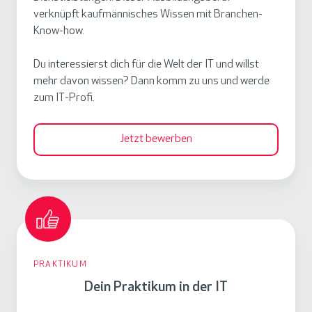
t
verknüpft kaufmännisches Wissen mit Branchen-
t
e
Know-how.
e
I
m
Du interessierst dich für die Welt der IT und willst
T
i
mehr davon wissen? Dann komm zu uns und werde
-
n
zum IT-Profi.
S
t
y
e
Jetzt bewerben
s
g
t
r
e
a
m
t
m
D
i
a
e
o
n
PRAKTIKUM
i
n
a
Dein Praktikum in der IT
n
g
P