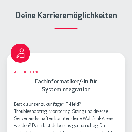
Deine Karrieremöglichkeiten
F
a
AUSBILDUNG
c
Fachinformatiker/-in für
h
Systemintegration
i
n
Bist du unser zukünftiger IT-Held?
f
Troubleshooting, Monitoring, Sizing und diverse
o
Serverlandschaften könnten deine Wohlfühl-Areas
r
werden? Dann bist du bei uns genau richtig. Du
m