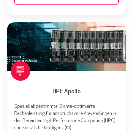
s
M
i
H
n
P
d
E
e
A
s
p
t
o
n
l
i
l
v
HPE Apollo
o
e
a
Speziell abgestimmte, Dichte-optimierte
u
Rechenleistung für anspruchsvolle Anwendungen in
a
den Bereichen High Performance Computing (HPC)
und künstliche Intelligenz (KI).
n