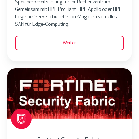
Speicherbereitstellung für Ihr Rechenzentrum.
P
a
Gemeinsam mit HPE ProLiant, HPE Apollo oder HPE
C
g
Edgeline-Servern bietet StoreMagic ein virtuelles
y
i
SAN für Edge-Computing.
b
c
e
Weiter
r
s
e
F
c
o
u
r
r
t
i
i
t
n
y
e
-
t
W