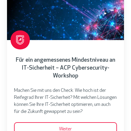
ü
r
e
i
n
a
n
Für ein angemessenes Mindestniveau an
g
IT-Sicherheit – ACP Cybersecurity-
e
Workshop
m
e
Machen Sie mit uns den Check: Wie hoch ist der
s
Reifegrad Ihrer IT-Sicherheit? Mit welchen Lösungen
s
können Sie Ihre IT-Sicherheit optimieren, um auch
e
für die Zukunft gewappnet zu sein?
n
e
Weiter