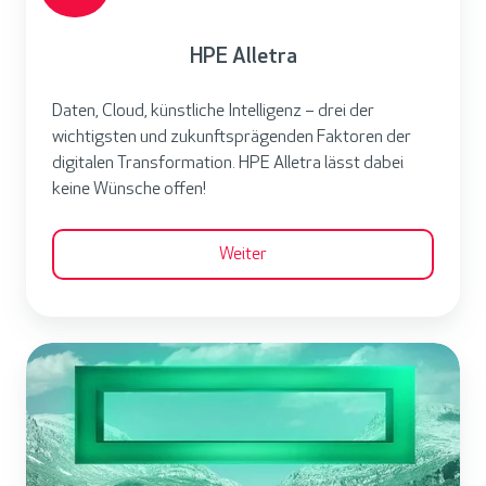
e
t
HPE Alletra
r
a
Daten, Cloud, künstliche Intelligenz – drei der
wichtigsten und zukunftsprägenden Faktoren der
digitalen Transformation. HPE Alletra lässt dabei
keine Wünsche offen!
Weiter
H
P
E
G
r