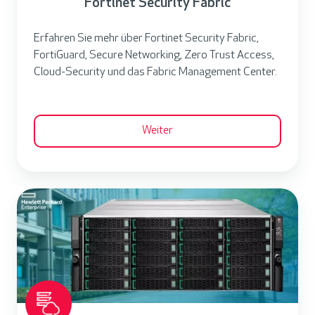
Fortinet Security Fabric
S
o
e
r
Erfahren Sie mehr über Fortinet Security Fabric,
c
k
FortiGuard, Secure Networking, Zero Trust Access,
u
s
Cloud-Security und das Fabric Management Center.
r
h
i
o
t
p
Weiter
y
F
a
H
b
P
r
E
i
A
c
l
l