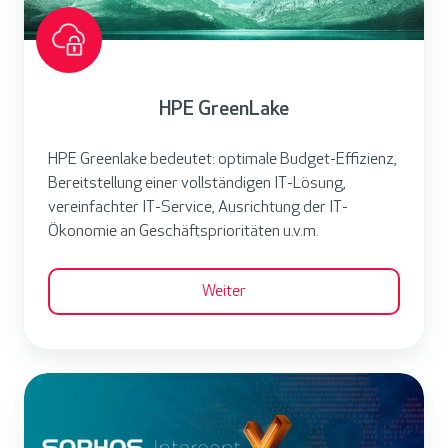
e
e
n
L
HPE GreenLake
a
HPE Greenlake bedeutet: optimale Budget-Effizienz,
k
Bereitstellung einer vollständigen IT-Lösung,
e
vereinfachter IT-Service, Ausrichtung der IT-
Ökonomie an Geschäftsprioritäten u.v.m.
Weiter
S
o
p