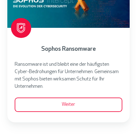
h
o
s
R
a
Sophos Ransomware
n
s
Ransomware ist und bleibt eine der häufigsten
o
Cyber-Bedrohungen für Unternehmen. Gemeinsam
m
mit Sophos bieten wirksamen Schutz für Ihr
w
Unternehmen.
a
r
Weiter
e