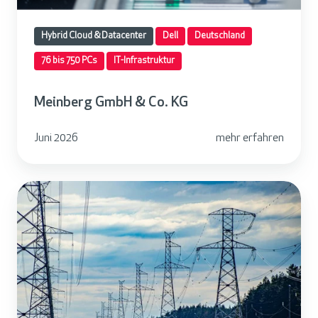
G
m
Hybrid Cloud & Datacenter
Dell
Deutschland
b
76 bis 750 PCs
IT-Infrastruktur
H
&
Meinberg GmbH & Co. KG
C
o
Juni 2026
mehr erfahren
.
K
P
G
r
o
j
e
k
t