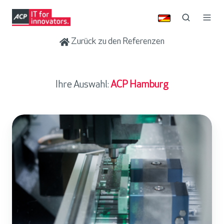
Zurück zu den Referenzen
Ihre Auswahl:
ACP Hamburg
M
e
i
n
b
e
r
g