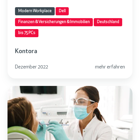
Modern Workplace
Dell
Finanzen & Versicherungen & Immobilien
Deutschland
bis 75 PCs
Kontora
Dezember 2022
mehr erfahren
F
l
e
m
m
i