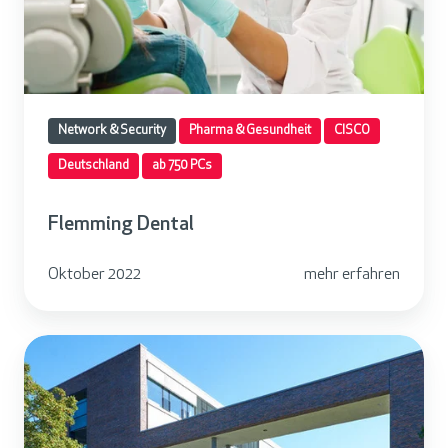
n
g
D
e
n
Network & Security
Pharma & Gesundheit
CISCO
t
Deutschland
ab 750 PCs
a
l
Flemming Dental
Oktober 2022
mehr erfahren
E
l
b
c