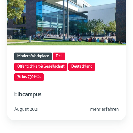
a
m
p
u
s
Modern Workplace
Dell
Öffentlichkeit & Gesellschaft
Deutschland
76 bis 750 PCs
Elbcampus
August 2021
mehr erfahren