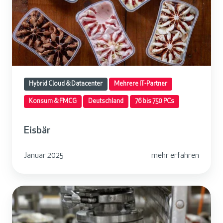
b
ä
r
Hybrid Cloud & Datacenter
Mehrere IT-Partner
Konsum & FMCG
Deutschland
76 bis 750 PCs
Eisbär
Januar 2025
mehr erfahren
E
i
s