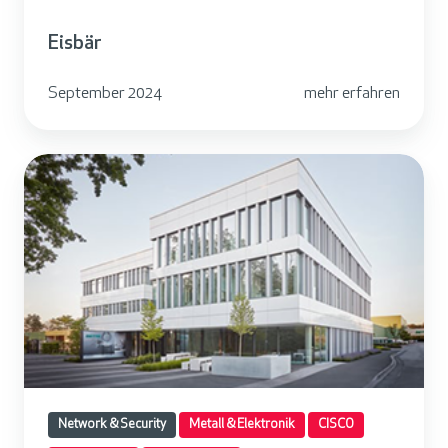
Eisbär
September 2024
mehr erfahren
B
e
t
t
e
Network & Security
Metall & Elektronik
CISCO