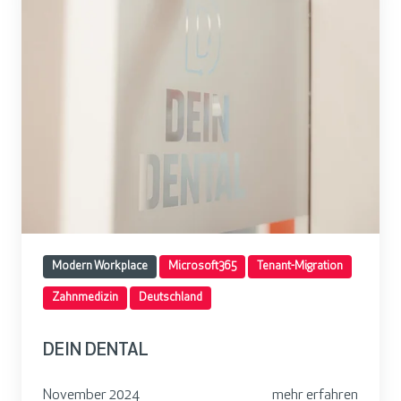
I
N
D
E
N
T
A
L
Modern Workplace
Microsoft365
Tenant-Migration
Zahnmedizin
Deutschland
DEIN DENTAL
November 2024
mehr erfahren