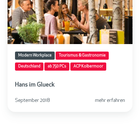
m
G
l
u
e
c
Modern Workplace
Tourismus & Gastronomie
k
Deutschland
ab 750 PCs
ACP Kolbermoor
Hans im Glueck
September 2018
mehr erfahren