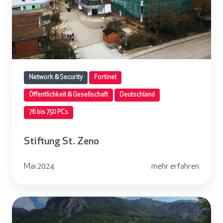
t
u
n
g
S
Network & Security
Fortinet
t
.
Öffentlichkeit & Gesellschaft
Deutschland
Z
76 bis 750 PCs
e
n
Stiftung St. Zeno
o
Mai 2024
mehr erfahren
D
o