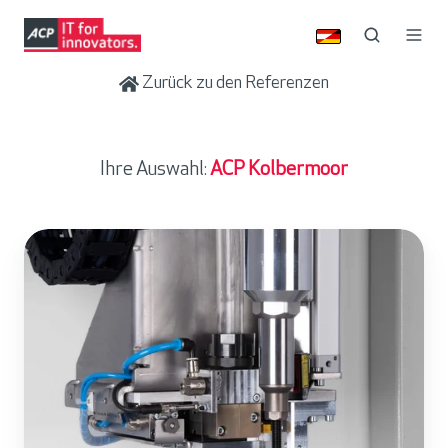
Zurück zu den Referenzen
Ihre Auswahl:
ACP Kolbermoor
W
E
B
E
R
S
c
h