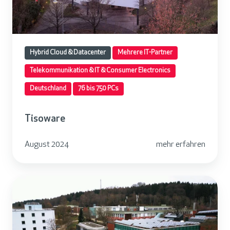
r
e
Hybrid Cloud & Datacenter
Mehrere IT-Partner
Telekommunikation & IT & Consumer Electronics
Deutschland
76 bis 750 PCs
Tisoware
August 2024
mehr erfahren
S
t
i
f