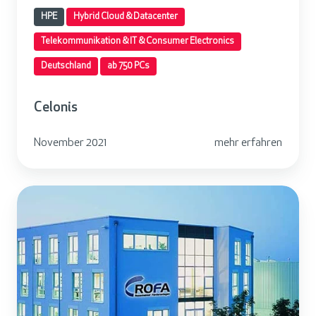
d
HPE
Hybrid Cloud & Datacenter
Telekommunikation & IT & Consumer Electronics
Deutschland
ab 750 PCs
Celonis
November 2021
mehr erfahren
R
O
F
A