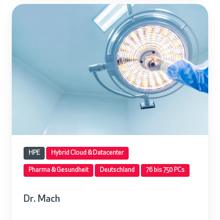
D
r
.
M
a
c
h
HPE
Hybrid Cloud & Datacenter
Pharma & Gesundheit
Deutschland
76 bis 750 PCs
Dr. Mach