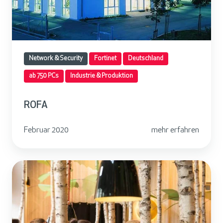
Network & Security
Fortinet
Deutschland
ab 750 PCs
Industrie & Produktion
ROFA
Februar 2020
mehr erfahren
H
a
n
s
i