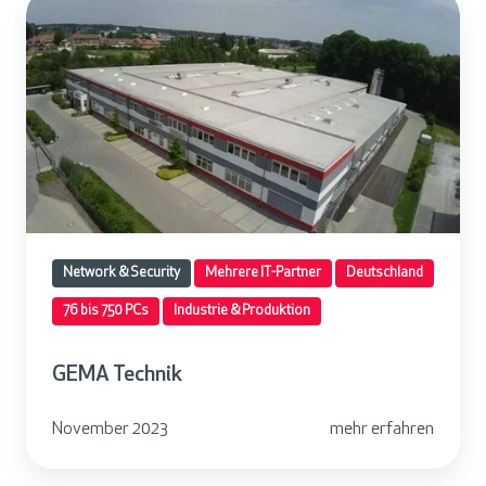
G
E
M
A
T
e
c
h
n
Network & Security
Mehrere IT-Partner
Deutschland
i
k
76 bis 750 PCs
Industrie & Produktion
GEMA Technik
November 2023
mehr erfahren