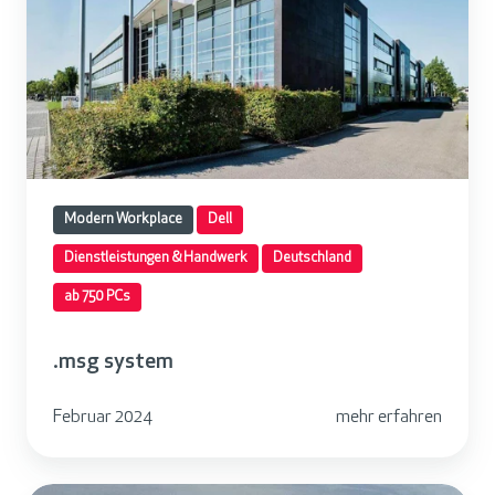
s
y
s
t
e
m
Modern Workplace
Dell
Dienstleistungen & Handwerk
Deutschland
ab 750 PCs
.msg system
Februar 2024
mehr erfahren