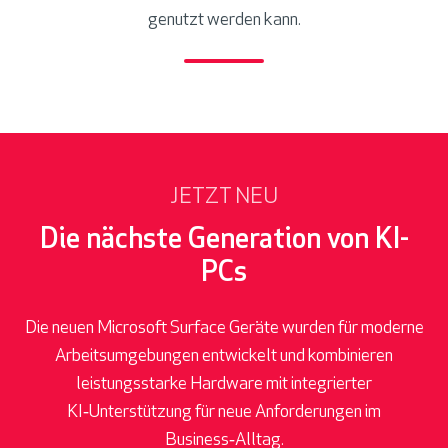
genutzt werden kann.
JETZT NEU
Die nächste Generation von KI-
PCs
Die neuen Microsoft Surface Geräte wurden für moderne
Arbeitsumgebungen entwickelt und kombinieren
leistungsstarke Hardware mit integrierter
KI‑Unterstützung für neue Anforderungen im
Business‑Alltag.