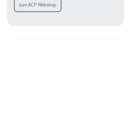
zum ACP Webshop
Surface Laptop for Business,
13 Zoll
Mobilität trifft Performance:
Das kompakte 13-Zoll-Gerät wurde für maximale
Mobilität entwickelt und unterstützt flexible
Arbeitsmodelle im Unternehmensalltag.
KI-Workflows direkt auf dem Device:
Dank Intel® Core™ Ultra Series 3 Prozessoren