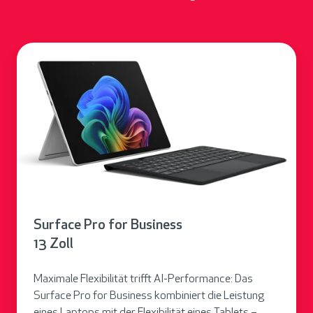
S
u
r
f
a
c
e
P
r
Surface Pro for Business
o
13 Zoll
f
o
Maximale Flexibilität trifft AI-Performance: Das
r
Surface Pro for Business kombiniert die Leistung
B