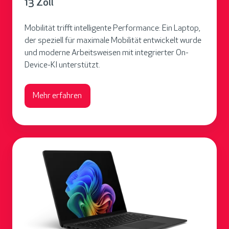
13 Zoll
t
o
Mobilität trifft intelligente Performance: Ein Laptop,
p
der speziell für maximale Mobilität entwickelt wurde
f
und moderne Arbeitsweisen mit integrierter On-
o
Device-KI unterstützt.
r
B
Mehr erfahren
u
s
i
S
n
u
e
r
s
f
s
a
1
c
3