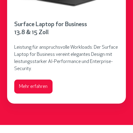
e
Z
L
o
a
l
Surface Laptop for Business
p
l
13.8 & 15 Zoll
t
o
Leistung für anspruchsvolle Workloads: Der Surface
p
Laptop for Business vereint elegantes Design mit
f
leistungsstarker AI-Performance und Enterprise-
o
Security.
r
B
Mehr erfahren
u
s
i
n
e