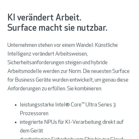
s
s
KI verändert Arbeit.
1
3
Surface macht sie nutzbar.
.
8
Unternehmen stehen vor einem Wandel: Künstliche
&
Intelligenz verändert Arbeitsweisen,
1
Sicherheitsanforderungen steigen und hybride
5
Arbeitsmodelle werden zur Norm. Die neuesten Surface
Z
for Business Geräte wurden entwickelt, um genau diese
o
Anforderungen zu erfüllen. Sie kombinieren:
l
l
leistungsstarke Intel® Core™ Ultra Series 3
Prozessoren
integrierte NPUs für KI-Verarbeitung direkt auf
dem Gerät